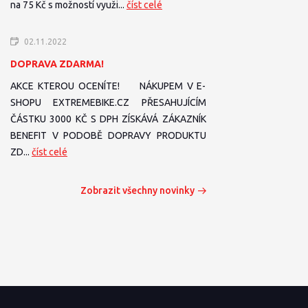
na 75 Kč s možností využi...
číst celé
02.11.2022
DOPRAVA ZDARMA!
AKCE KTEROU OCENÍTE! NÁKUPEM V E-
SHOPU EXTREMEBIKE.CZ PŘESAHUJÍCÍM
ČÁSTKU 3000 KČ S DPH ZÍSKÁVÁ ZÁKAZNÍK
BENEFIT V PODOBĚ DOPRAVY PRODUKTU
ZD...
číst celé
Zobrazit všechny novinky