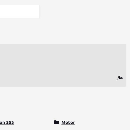
/
ks
on S53
Motor