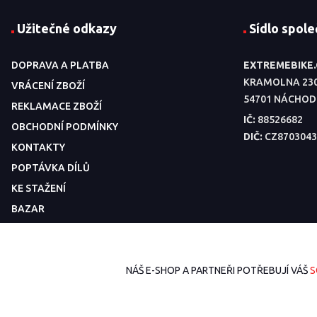
Užitečné odkazy
Sídlo spole
DOPRAVA A PLATBA
EXTREMEBIKE
KRAMOLNA 23
VRÁCENÍ ZBOŽÍ
54701 NÁCHOD
REKLAMACE ZBOŽÍ
IČ:
88526682
OBCHODNÍ PODMÍNKY
DIČ:
CZ8703043
KONTAKTY
POPTÁVKA DÍLŮ
KE STAŽENÍ
BAZAR
NÁŠ E-SHOP A PARTNEŘI POTŘEBUJÍ VÁŠ
S