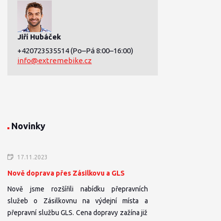
Jiří Hubáček
+420723535514
(Po–Pá 8:00–16:00)
info@extremebike.cz
Novinky
17.11.2023
Nově doprava přes Zásilkovu a GLS
Nově jsme rozšířili nabídku přepravních
služeb o Zásilkovnu na výdejní místa a
přepravní službu GLS. Cena dopravy zažína již