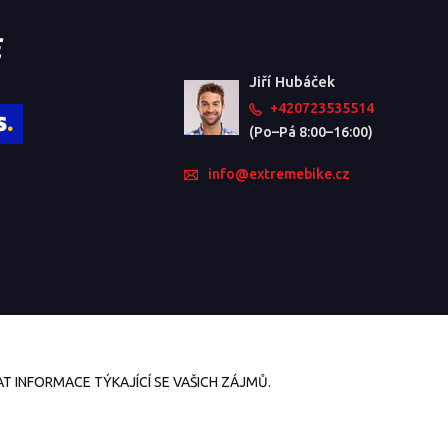
Jiří Hubáček
+420723535514
(Po–Pá 8:00–16:00)
info@extremebike.cz
 INFORMACE TÝKAJÍCÍ SE VAŠICH ZÁJMŮ.