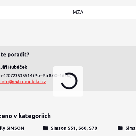
MZA
te poradit?
Jiří Hubáček
+420723535514
(Po–Pá 8:00–16:00)
info@extremebike.cz
zeno v kategoriích
íly SIMSON
Simson S51, S60, S70
Sims