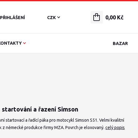
0,00 Kč
PŘIHLÁŠENÍ
CZK
KONTAKTY
BAZAR
 startování a řazení Simson
ní startovací a řadící páka pro motocykl Simson S51. Velmi kvalitní
k z německé produkce firmy MZA. Povrch je eloxovaný.
celý popis