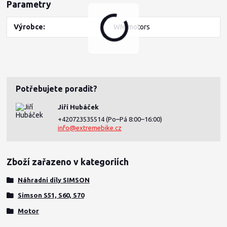
Parametry
Výrobce
WM motors
/
ks
Potřebujete poradit?
Jiří Hubáček
+420723535514
(Po–Pá 8:00–16:00)
info@extremebike.cz
Zboží zařazeno v kategoriích
Náhradní díly SIMSON
Simson S51, S60, S70
Motor