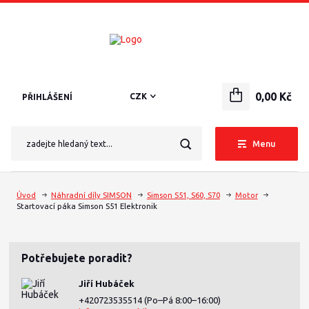
0,00 Kč
CZK
PŘIHLÁŠENÍ
Menu
Úvod
Náhradní díly SIMSON
Simson S51, S60, S70
Motor
Startovací páka Simson S51 Elektronik
Potřebujete poradit?
Jiří Hubáček
+420723535514
(Po–Pá 8:00–16:00)