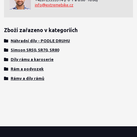
info@extremebike.cz
Zboží zařazeno v kategoriích
Náhradní díly - PODLE DRUHU
Simson SR50, SR70, SR80
Díly rámu a karoserie
Rám a podvozek
Rámy a díly rámů