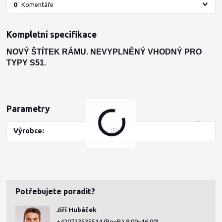
0
Komentáře
Kompletní specifikace
NOVÝ ŠTÍTEK RÁMU. NEVYPLNĚNÝ VHODNÝ PRO
TYPY S51.
Parametry
/
ks
Výrobce
IFA
Potřebujete poradit?
Jiří Hubáček
+420723535514
(Po–Pá 8:00–16:00)