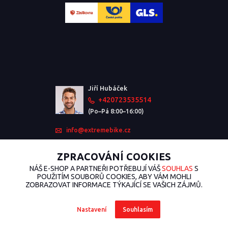
Jiří Hubáček
+420723535514
(Po–Pá 8:00–16:00)
info@extremebike.cz
ZPRACOVÁNÍ COOKIES
NÁŠ E-SHOP A PARTNEŘI POTŘEBUJÍ VÁŠ
SOUHLAS
S
POUŽITÍM SOUBORŮ COOKIES, ABY VÁM MOHLI
ZOBRAZOVAT INFORMACE TÝKAJÍCÍ SE VAŠICH ZÁJMŮ.
Nastavení
Souhlasím
2026 © ExtremeBike.cz – Všechna práva vyhrazena. Design od
EmpireDesign
nakódoval
OndřejDvořák.com
.