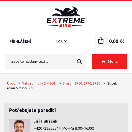
0,00 Kč
CZK
PŘIHLÁŠENÍ
Menu
Úvod
Náhradní díly SIMSON
Simson SR50, SR70, SR80
Štítek
rámu Simson S51
Potřebujete poradit?
Jiří Hubáček
+420723535514
(Po–Pá 8:00–16:00)