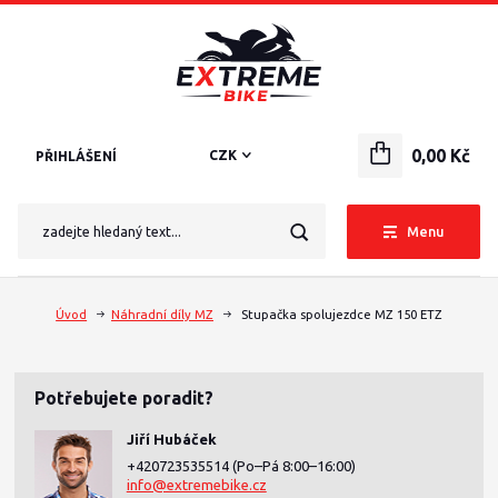
0,00 Kč
CZK
PŘIHLÁŠENÍ
Menu
Úvod
Náhradní díly MZ
Stupačka spolujezdce MZ 150 ETZ
Potřebujete poradit?
Jiří Hubáček
+420723535514
(Po–Pá 8:00–16:00)
info@extremebike.cz