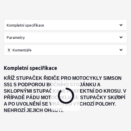
Kompletní specifikace
Parametry
1
Komentáře
Kompletní specifikace
KŘÍŽ STUPAČEK ŘIDIČE PRO MOTOCYKLY SIMSON
S51 S PODPOROU BOČNÍHO STOJÁNKU A
SKLOPNÝMI STUPAČKAMI. PERFEKTNÍ DO KROSU. V
/
ks
PŘÍPADĚ PÁDU MOTOCYKLU SE STUPAČKY SKLOPÍ
A PO UVOLNĚNÍ SE VRÁTÍ DO VÝCHOZÍ POLOHY.
NEHROZÍ JEJICH OHNUTÍ.