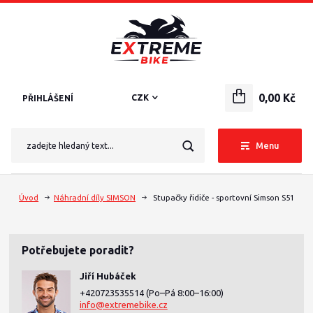
0,00 Kč
CZK
PŘIHLÁŠENÍ
Menu
Úvod
Náhradní díly SIMSON
Stupačky řidiče - sportovní Simson S51
Potřebujete poradit?
Jiří Hubáček
+420723535514
(Po–Pá 8:00–16:00)
info@extremebike.cz