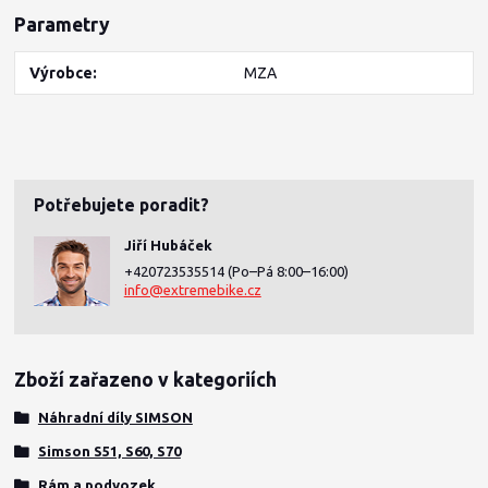
Parametry
Výrobce
MZA
Potřebujete poradit?
Jiří Hubáček
+420723535514
(Po–Pá 8:00–16:00)
info@extremebike.cz
Zboží zařazeno v kategoriích
Náhradní díly SIMSON
Simson S51, S60, S70
Rám a podvozek