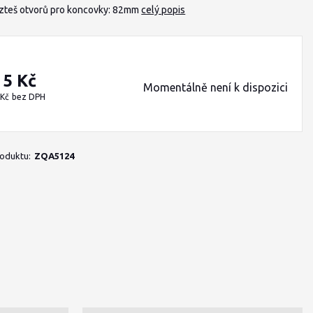
teš otvorů pro koncovky: 82mm
celý popis
15 Kč
Momentálně není k dispozici
 Kč
bez DPH
roduktu:
ZQA5124