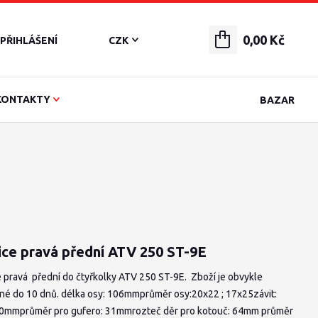
0,00 Kč
PŘIHLÁŠENÍ
CZK
KONTAKTY
BAZAR
ice pravá přední ATV 250 ST-9E
 pravá přední do čtyřkolky ATV 250 ST-9E. Zboží je obvykle
né do 10 dnů. délka osy: 106mmprůměr osy:20x22 ; 17x25závit:
mmprůměr pro gufero: 31mmrozteč děr pro kotouč: 64mm průměr