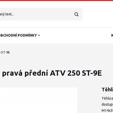
BCHODNÍ PODMÍNKY
0 ST-9E
e pravá přední ATV 250 ST-9E
Těhl
Těhlice
dostup
M14x30