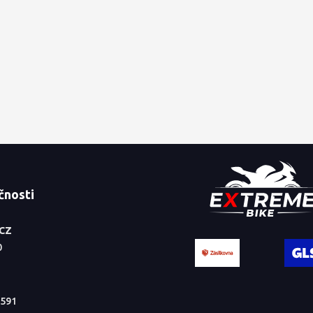
čnosti
.CZ
0
591