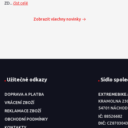
ZD...
číst celé
Zobrazit všechny novinky
Užitečné odkazy
Sídlo spole
DOPRAVA A PLATBA
EXTREMEBIKE
KRAMOLNA 23
VRÁCENÍ ZBOŽÍ
54701 NÁCHOD
REKLAMACE ZBOŽÍ
IČ:
88526682
OBCHODNÍ PODMÍNKY
DIČ:
CZ8703043
KONTAKTY