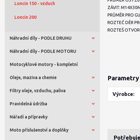
PRŮMĚR OSY:20X
Loncin 150 - vzduch
ZÁVIT: M14X30
PRŮMĚR PRO G
Loncin 200
ROZTEČ DĚR P
ROZTEŠ OTVOR
Náhradní díly - PODLE DRUHU
Náhradní díly - PODLE MOTORU
Motocyklové motory - kompletní
Parametry
Oleje, maziva a chemie
Filtry oleje, vzduchu, paliva
Výrobce
Pravidelná údržba
Nářadí a přípravky
Moto příslušenství a doplňky
Potřebuje