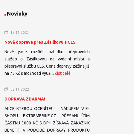
Novinky
17.11.2023
Nově doprava přes Zásilkovu a GLS
Nově jsme rozšířili nabídku přepravních
služeb o Zásilkovnu na výdejní místa a
přepravní službu GLS. Cena dopravy zažína již
na 75 Kč s možností využi...
číst celé
02.11.2022
DOPRAVA ZDARMA!
AKCE KTEROU OCENÍTE! NÁKUPEM V E-
SHOPU EXTREMEBIKE.CZ PŘESAHUJÍCÍM
ČÁSTKU 3000 KČ S DPH ZÍSKÁVÁ ZÁKAZNÍK
BENEFIT V PODOBĚ DOPRAVY PRODUKTU