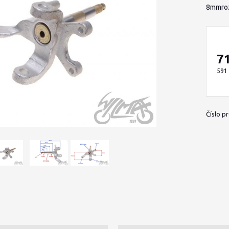
8mmroz
7
591
Číslo p