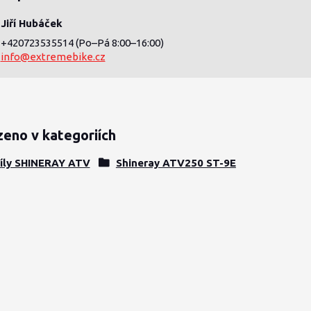
Jiří Hubáček
+420723535514
(Po–Pá 8:00–16:00)
info@extremebike.cz
zeno v kategoriích
díly SHINERAY ATV
Shineray ATV250 ST-9E