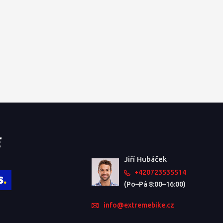
Jiří Hubáček
+420723535514
(Po–Pá 8:00–16:00)
info@extremebike.cz