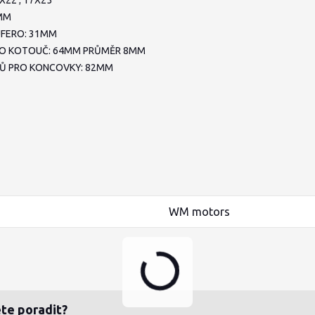
22 ; 17X25
MM
UFERO: 31MM
RO KOTOUČ: 64MM PRŮMĚR 8MM
Ů PRO KONCOVKY: 82MM
WM motors
te poradit?