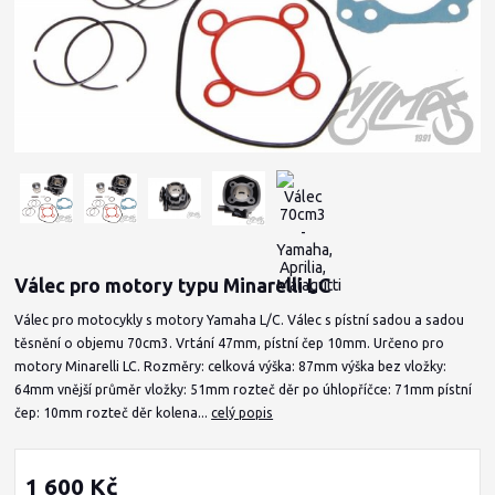
Válec pro motory typu Minarelli LC
Válec pro motocykly s motory Yamaha L/C. Válec s pístní sadou a sadou
těsnění o objemu 70cm3. Vrtání 47mm, pístní čep 10mm. Určeno pro
motory Minarelli LC. Rozměry: celková výška: 87mm výška bez vložky:
64mm vnější průměr vložky: 51mm rozteč děr po úhlopříčce: 71mm pístní
čep: 10mm rozteč děr kolena...
celý popis
1 600 Kč