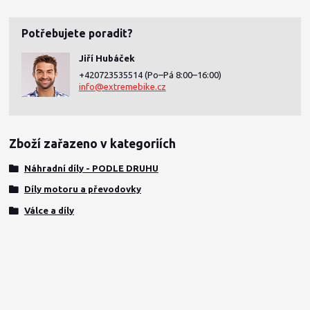
Potřebujete poradit?
Jiří Hubáček
+420723535514
(Po–Pá 8:00–16:00)
info@extremebike.cz
Zboží zařazeno v kategoriích
Náhradní díly - PODLE DRUHU
Díly motoru a převodovky
Válce a díly