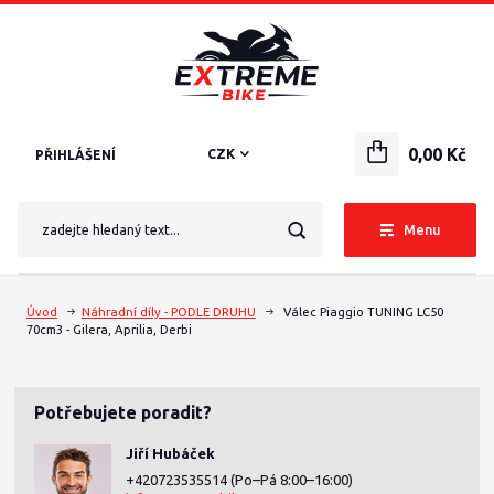
0,00 Kč
CZK
PŘIHLÁŠENÍ
Menu
Úvod
Náhradní díly - PODLE DRUHU
Válec Piaggio TUNING LC50
70cm3 - Gilera, Aprilia, Derbi
Potřebujete poradit?
Jiří Hubáček
+420723535514
(Po–Pá 8:00–16:00)