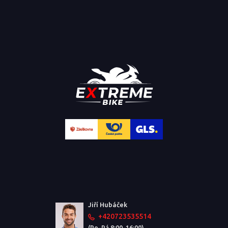
Jiří Hubáček
+420723535514
(Po–Pá 8:00–16:00)