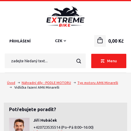
0,00 Kč
CZK
PŘIHLÁŠENÍ
Menu
Úvod
Náhradní díly - PODLE MOTORU
Typ motoru AM6 Minarelli
Vidlička řazení AM6 Minarelli
Potřebujete poradit?
Jiří Hubáček
+420723535514
(Po–Pá 8:00–16:00)