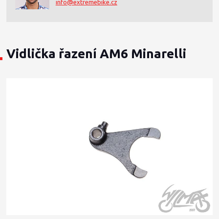
info@extremebike.cz
Vidlička řazení AM6 Minarelli