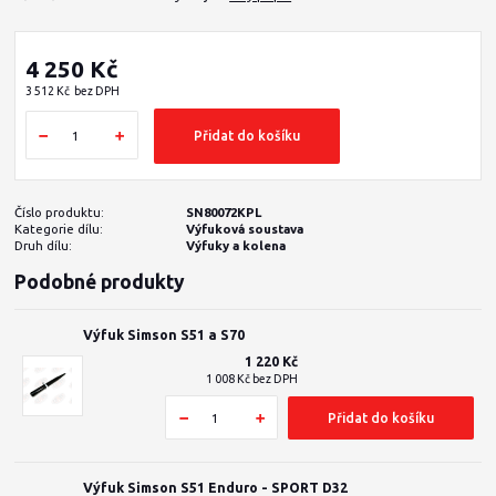
4 250 Kč
3 512 Kč
bez DPH
Přidat do košíku
Číslo produktu:
SN80072KPL
Kategorie dílu:
Výfuková soustava
Druh dílu:
Výfuky a kolena
Podobné produkty
Výfuk Simson S51 a S70
1 220 Kč
1 008 Kč
bez DPH
Přidat do košíku
Výfuk Simson S51 Enduro - SPORT D32