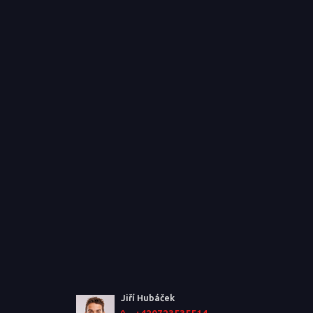
Jiří Hubáček