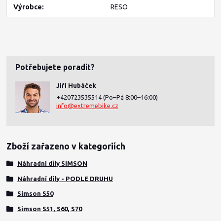
Výrobce
RESO
Potřebujete poradit?
Jiří Hubáček
+420723535514
(Po–Pá 8:00–16:00)
info@extremebike.cz
Zboží zařazeno v kategoriích
Náhradní díly SIMSON
Náhradní díly - PODLE DRUHU
Simson S50
Simson S51, S60, S70