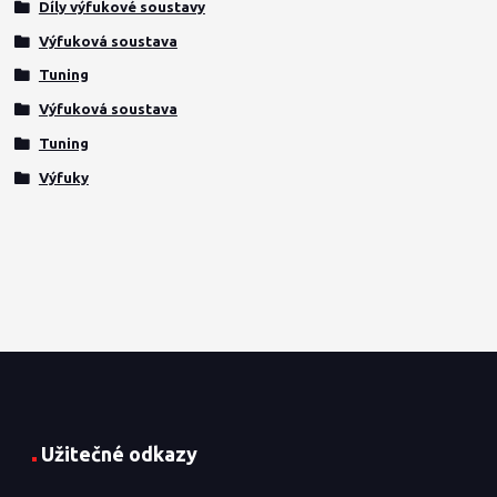
Díly výfukové soustavy
Výfuková soustava
Tuning
Výfuková soustava
Tuning
Výfuky
Užitečné odkazy