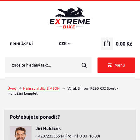
0,00 Kč
CZK
PŘIHLÁŠENÍ
Menu
Úvod
Náhradní díly SIMSON
Výfuk Simson RESO C32 Sport -
montážní komplet
Potřebujete poradit?
Jiří Hubáček
+420723535514
(Po–Pá 8:00–16:00)