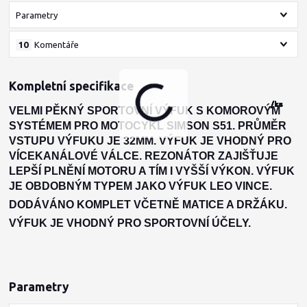
Parametry
10
Komentáře
Kompletní specifikace
/
/
/
/
/
ks
ks
sada
sada
ks
VELMI PĚKNÝ SPORTOVNÍ VÝFUK S KOMOROVÝM
SYSTÉMEM PRO MOTOCYKL SIMSON S51. PRŮMĚR
VSTUPU VÝFUKU JE 32MM. VÝFUK JE VHODNÝ PRO
VÍCEKANÁLOVÉ VÁLCE. REZONÁTOR ZAJIŠŤUJE
LEPŠÍ PLNĚNÍ MOTORU A TÍM I VYŠŠÍ VÝKON. VÝFUK
JE OBDOBNÝM TYPEM JAKO VÝFUK LEO VINCE.
DODÁVÁNO KOMPLET VČETNĚ MATICE A DRŽÁKU.
VÝFUK JE VHODNÝ PRO SPORTOVNÍ ÚČELY.
Parametry