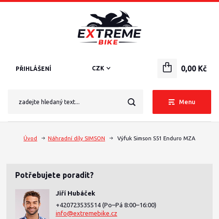
0,00 Kč
CZK
PŘIHLÁŠENÍ
Menu
Úvod
Náhradní díly SIMSON
Výfuk Simson S51 Enduro MZA
Potřebujete poradit?
Jiří Hubáček
+420723535514
(Po–Pá 8:00–16:00)
info@extremebike.cz