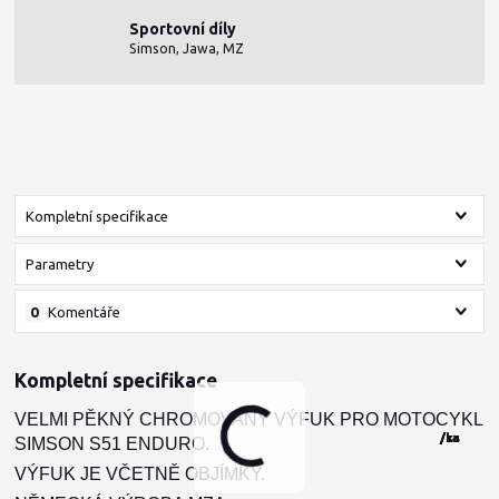
Sportovní díly
Simson, Jawa, MZ
Kompletní specifikace
Parametry
0
Komentáře
Kompletní specifikace
VELMI PĚKNÝ CHROMOVANÝ VÝFUK PRO MOTOCYKL
/
/
/
/
ks
ks
sada
sada
SIMSON S51 ENDURO.
VÝFUK JE VČETNĚ OBJÍMKY.