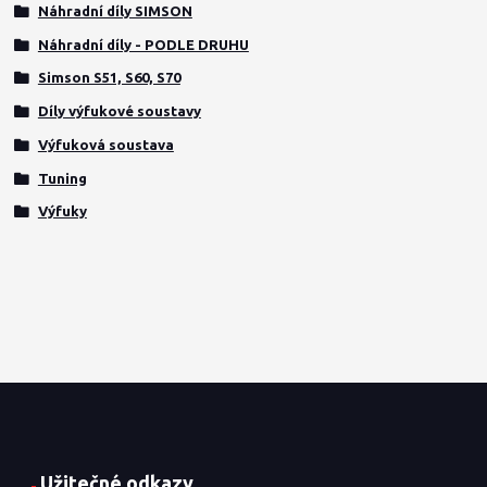
Náhradní díly SIMSON
Náhradní díly - PODLE DRUHU
Simson S51, S60, S70
Díly výfukové soustavy
Výfuková soustava
Tuning
Výfuky
Užitečné odkazy