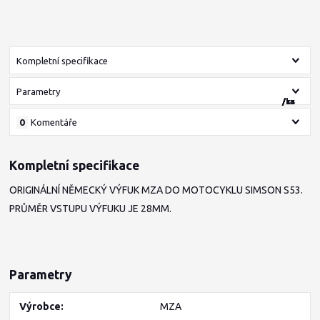
Kompletní specifikace
Parametry
/
/
/
/
/
ks
ks
sada
sada
ks
0
Komentáře
Kompletní specifikace
ORIGINÁLNÍ NĚMECKÝ VÝFUK MZA DO MOTOCYKLU SIMSON S53.
PRŮMĚR VSTUPU VÝFUKU JE 28MM.
Parametry
Výrobce
MZA