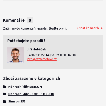
Komentáře
0
Zatím nikdo komentář nepřidal. Buďte první.
Přidat komentář
Potřebujete poradit?
Jiří Hubáček
+420723535514
(Po–Pá 8:00–16:00)
info@extremebike.cz
Zboží zařazeno v kategoriích
Náhradní díly SIMSON
Náhradní díly - PODLE DRUHU
Simson S53