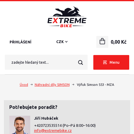
0,00 Kč
CZK
PŘIHLÁŠENÍ
Menu
Úvod
Náhradní díly SIMSON
Výfuk Simson S53 - MZA
Potřebujete poradit?
Jiří Hubáček
+420723535514
(Po–Pá 8:00–16:00)
info@extremebike.cz