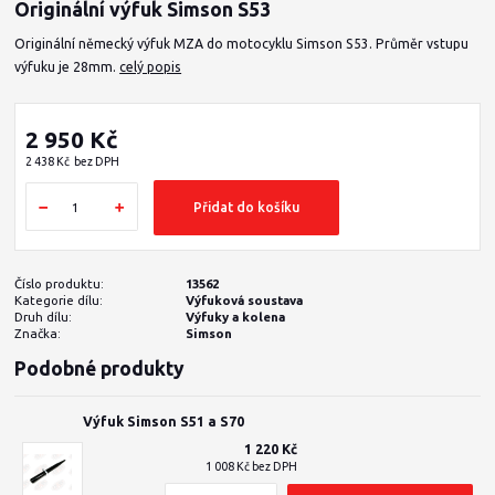
Originální výfuk Simson S53
Originální německý výfuk MZA do motocyklu Simson S53. Průměr vstupu
výfuku je 28mm.
celý popis
2 950 Kč
2 438 Kč
bez DPH
Přidat do košíku
Číslo produktu:
13562
Kategorie dílu:
Výfuková soustava
Druh dílu:
Výfuky a kolena
Značka:
Simson
Podobné produkty
Výfuk Simson S51 a S70
1 220 Kč
1 008 Kč
bez DPH