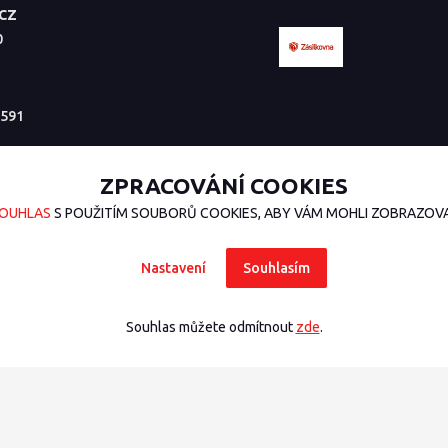
.CZ
0
591
ZPRACOVÁNÍ COOKIES
OUHLAS
S POUŽITÍM SOUBORŮ COOKIES, ABY VÁM MOHLI ZOBRAZOVAT
Nastavení
Souhlasím
Souhlas můžete odmítnout
zde
.
sign
nakódoval
OndřejDvořák.com
.