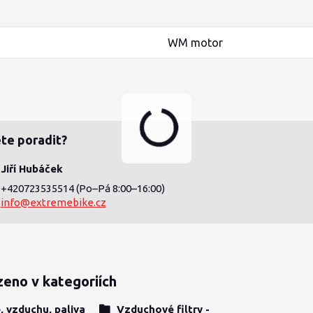
WM motor
te poradit?
Jiří Hubáček
+420723535514
(Po–Pá 8:00–16:00)
info@extremebike.cz
zeno v kategoriích
e, vzduchu, paliva
Vzduchové filtry -