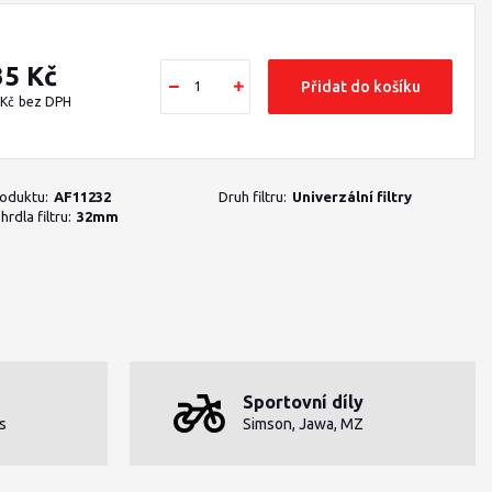
35 Kč
Přidat do košíku
 Kč
bez DPH
roduktu:
AF11232
Druh filtru:
Univerzální filtry
rdla filtru:
32mm
Sportovní díly
s
Simson, Jawa, MZ