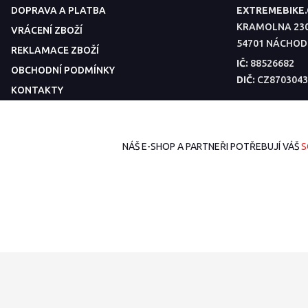
DOPRAVA A PLATBA
EXTREMEBIKE
KRAMOLNA 23
VRÁCENÍ ZBOŽÍ
54701 NÁCHOD
REKLAMACE ZBOŽÍ
IČ:
88526682
OBCHODNÍ PODMÍNKY
DIČ:
CZ8703043
KONTAKTY
POPTÁVKA DÍLŮ
KE STAŽENÍ
NÁŠ E-SHOP A PARTNEŘI POTŘEBUJÍ VÁŠ
S
BAZAR
2026 © ExtremeBike.cz – Všechna práva vyhrazena. Design od
EmpireDe