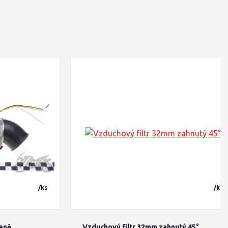
/
ks
/
ks
eně
Vzduchový filtr 32mm zahnutý 45°