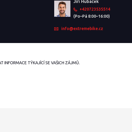
Jiří Hubáček
+420723535514
(Po–Pá 8:00–16:00)
info@extremebike.cz
 INFORMACE TÝKAJÍCÍ SE VAŠICH ZÁJMŮ.
Vytvořeno na
Eshop-rychle.cz