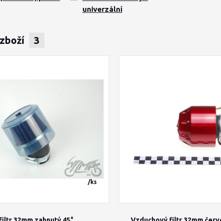
univerzální
 zboží
3
/
ks
iltr 32mm zahnutý 45°
Vzduchový filtr 32mm červ