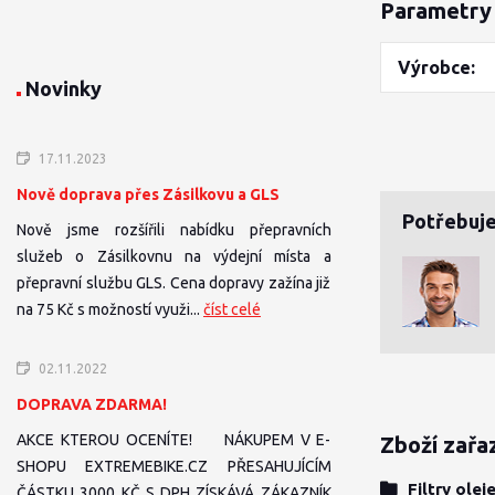
Parametry
Výrobce
Novinky
17.11.2023
Nově doprava přes Zásilkovu a GLS
Potřebuje
Nově jsme rozšířili nabídku přepravních
služeb o Zásilkovnu na výdejní místa a
přepravní službu GLS. Cena dopravy zažína již
na 75 Kč s možností využi...
číst celé
02.11.2022
DOPRAVA ZDARMA!
AKCE KTEROU OCENÍTE! NÁKUPEM V E-
Zboží zařa
SHOPU EXTREMEBIKE.CZ PŘESAHUJÍCÍM
Filtry olej
ČÁSTKU 3000 KČ S DPH ZÍSKÁVÁ ZÁKAZNÍK