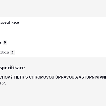
specifikace
e
0
 zboží
3
specifikace
CHOVÝ FILTR S CHROMOVOU ÚPRAVOU A VSTUPNÍM VNI
5°.