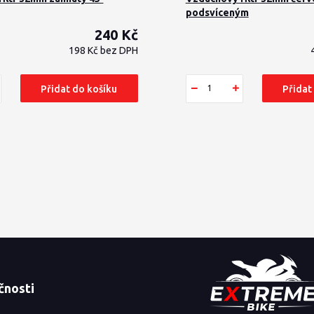
podsvíceným
240 Kč
198 Kč
bez DPH
Přidat do košíku
Přidat
čnosti