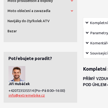
Moto příslušenství a doplňky
Moto oblečení a zavazadla
Navijáky do čtyřkolek ATV
Kompletní 
Bazar
Parametry
Komentář
Související
Potřebujete poradit?
Kompletní 
PŘÍMÝ VZDU
Jiří Hubáček
POD ÚHLEM 4
+420723535514
(Po–Pá 8:00–16:00)
info@extremebike.cz