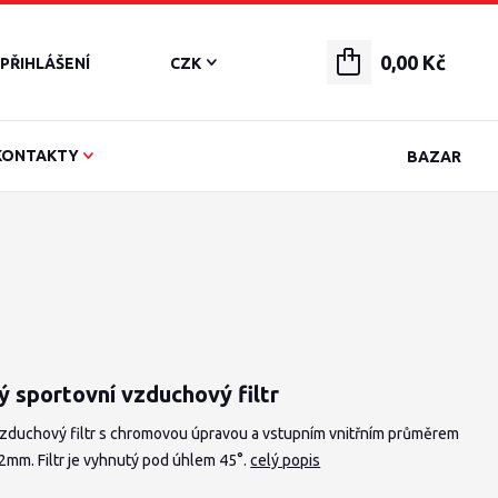
0,00 Kč
PŘIHLÁŠENÍ
CZK
KONTAKTY
BAZAR
ý sportovní vzduchový filtr
vzduchový filtr s chromovou úpravou a vstupním vnitřním průměrem
2mm. Filtr je vyhnutý pod úhlem 45°.
celý popis