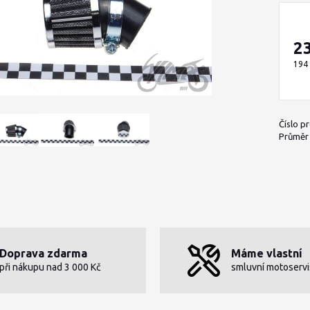
2
194
Číslo p
Průměr h
Doprava zdarma
Máme vlastní
při nákupu nad 3 000 Kč
smluvní motoservi