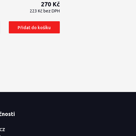
270 Kč
223 Kč
bez DPH
Přidat do košíku
čnosti
.CZ