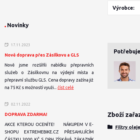
Výrobce
Novinky
17.11.2023
Potřebuje
Nově doprava přes Zásilkovu a GLS
Nově jsme rozšířili nabídku přepravních
služeb o Zásilkovnu na výdejní místa a
přepravní službu GLS. Cena dopravy zažína již
na 75 Kč s možností využi...
číst celé
02.11.2022
Zboží zařa
DOPRAVA ZDARMA!
AKCE KTEROU OCENÍTE! NÁKUPEM V E-
Filtry olej
SHOPU EXTREMEBIKE.CZ PŘESAHUJÍCÍM
ČÁSTKU 3000 KČ S DPH ZÍSKÁVÁ ZÁKAZNÍK