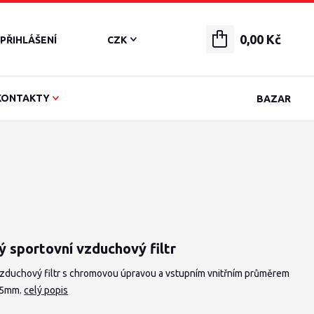
0,00 Kč
PŘIHLÁŠENÍ
CZK
KONTAKTY
BAZAR
ý sportovní vzduchový filtr
vzduchový filtr s chromovou úpravou a vstupním vnitřním průměrem
35mm.
celý popis