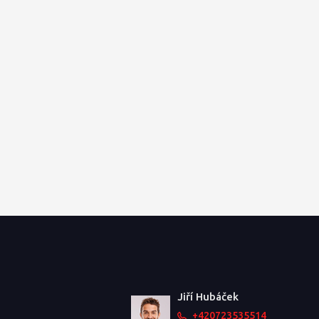
Jiří Hubáček
+420723535514