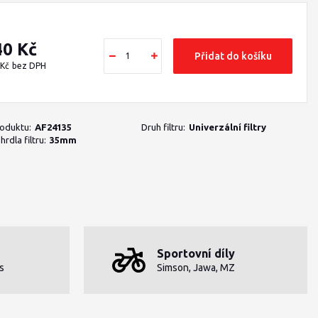
40 Kč
Přidat do košíku
 Kč
bez DPH
roduktu:
AF24135
Druh filtru:
Univerzální filtry
rdla filtru:
35mm
Sportovní díly
s
Simson, Jawa, MZ