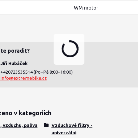
WM motor
te poradit?
Jiří Hubáček
+420723535514
(Po–Pá 8:00–16:00)
info@extremebike.cz
zeno v kategoriích
e, vzduchu, paliva
Vzduchové filtry -
univerzální