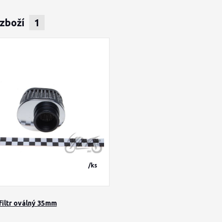
 zboží
1
/
ks
iltr oválný 35mm