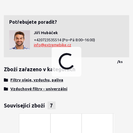
Potřebujete poradit?
Jiří Hubáček
+420723535514
(Po–Pá 8:00–16:00)
info@extremebike.cz
/
ks
Zboží zařazeno v kategoriích
Filtry oleje, vzduchu, paliva
Vzduchové filtry - univerzální
Související zboží
7