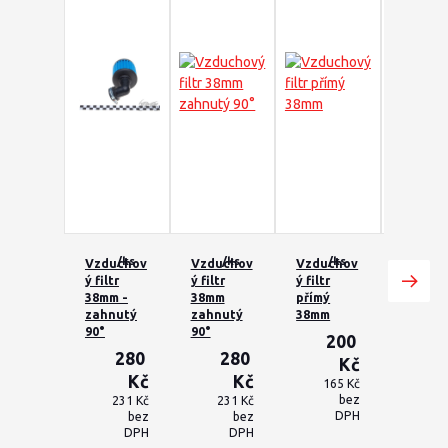
/
ks
/
ks
/
ks
/
k
Vzduchov
Vzduchov
Vzduchov
Vzduc
ý filtr
ý filtr
ý filtr
ý filtr
38mm -
38mm
přímý
přímý
zahnutý
zahnutý
38mm
38mm
90°
90°
200
2
280
280
Kč
Kč
Kč
165 Kč
165
bez
231 Kč
231 Kč
DPH
bez
bez
DPH
DPH