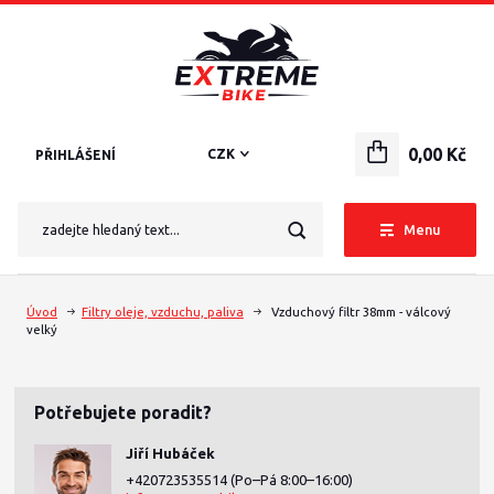
0,00 Kč
CZK
PŘIHLÁŠENÍ
Menu
Úvod
Filtry oleje, vzduchu, paliva
Vzduchový filtr 38mm - válcový
velký
Potřebujete poradit?
Jiří Hubáček
+420723535514
(Po–Pá 8:00–16:00)