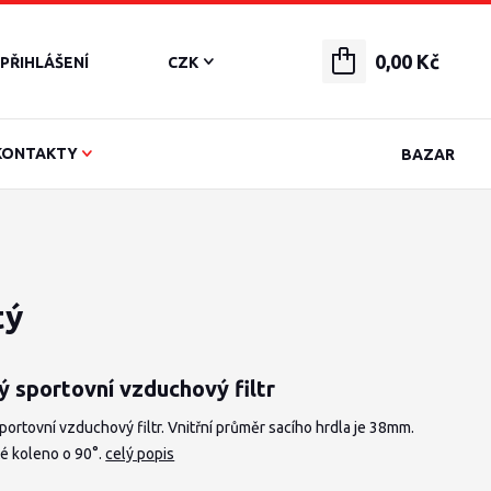
0,00 Kč
PŘIHLÁŠENÍ
CZK
KONTAKTY
BAZAR
tý
ý sportovní vzduchový filtr
portovní vzduchový filtr. Vnitřní průměr sacího hrdla je 38mm.
é koleno o 90°.
celý popis