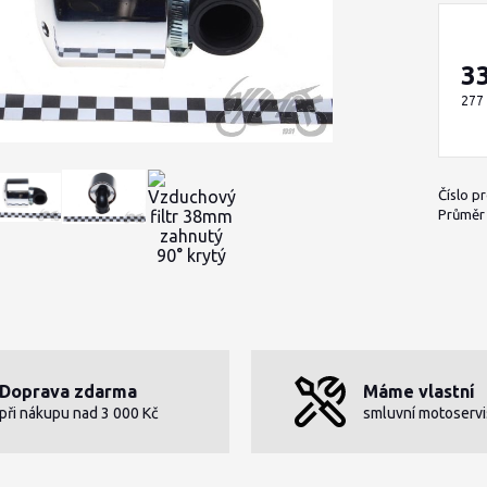
3
277
Číslo p
Průměr h
Doprava zdarma
Máme vlastní
při nákupu nad 3 000 Kč
smluvní motoservi