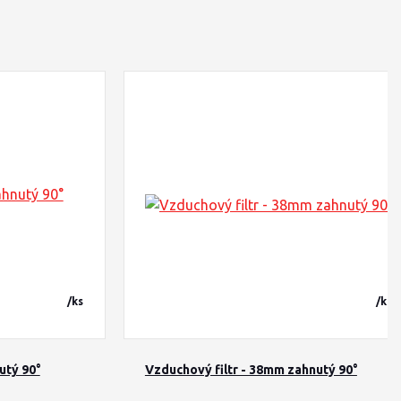
/
ks
/
ks
utý 90°
Vzduchový filtr - 38mm zahnutý 90°