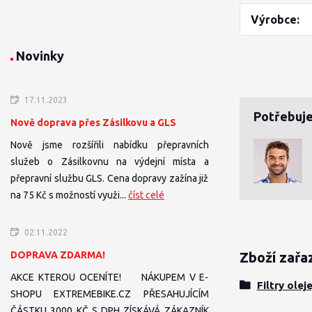
Výrobce
Novinky
17.11.2023
Potřebuje
Nově doprava přes Zásilkovu a GLS
Nově jsme rozšířili nabídku přepravních
služeb o Zásilkovnu na výdejní místa a
přepravní službu GLS. Cena dopravy zažína již
na 75 Kč s možností využi...
číst celé
02.11.2022
DOPRAVA ZDARMA!
Zboží zařa
AKCE KTEROU OCENÍTE! NÁKUPEM V E-
Filtry olej
SHOPU EXTREMEBIKE.CZ PŘESAHUJÍCÍM
ČÁSTKU 3000 KČ S DPH ZÍSKÁVÁ ZÁKAZNÍK