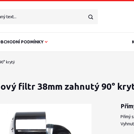
BCHODNÍ PODMÍNKY
0° krytý
ový filtr 38mm zahnutý 90° kry
Přím
Přímý s
Vyhnut