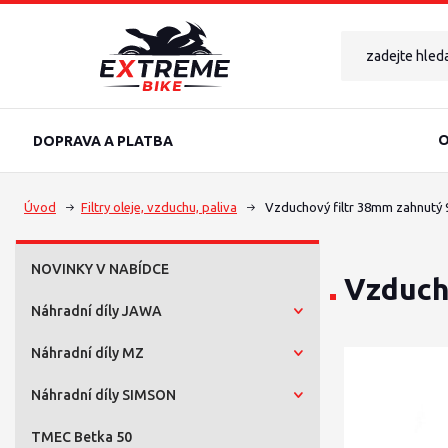
O
DOPRAVA A PLATBA
Úvod
Filtry oleje, vzduchu, paliva
Vzduchový filtr 38mm zahnutý 9
NOVINKY V NABÍDCE
Vzduch
Náhradní díly JAWA
Náhradní díly MZ
Náhradní díly SIMSON
TMEC Betka 50