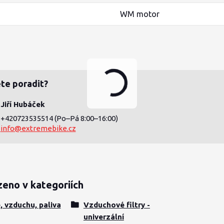
WM motor
te poradit?
Jiří Hubáček
+420723535514
(Po–Pá 8:00–16:00)
info@extremebike.cz
zeno v kategoriích
e, vzduchu, paliva
Vzduchové filtry -
univerzální