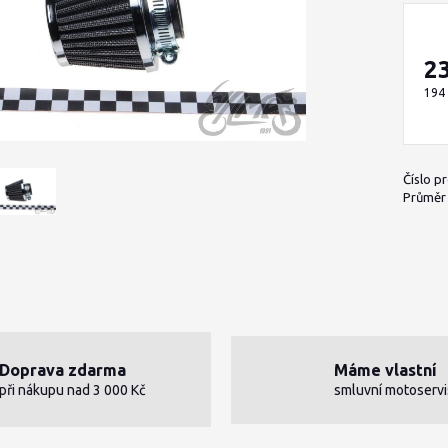
2
194
Číslo p
Průměr h
Doprava zdarma
Máme vlastní
při nákupu nad 3 000 Kč
smluvní motoservi