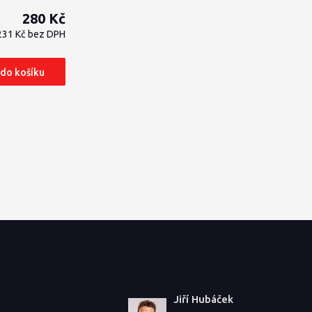
280 Kč
231 Kč
bez DPH
 do košíku
Jiří Hubáček