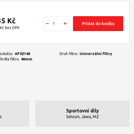
35 Kč
Přidat do košíku
 Kč
bez DPH
roduktu:
AF02146
Druh filtru:
Univerzální filtry
rdla filtru:
46mm
Sportovní díly
s
Simson, Jawa, MZ