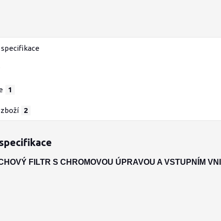
specifikace
e
1
 zboží
2
specifikace
CHOVÝ FILTR S CHROMOVOU ÚPRAVOU A VSTUPNÍM VN