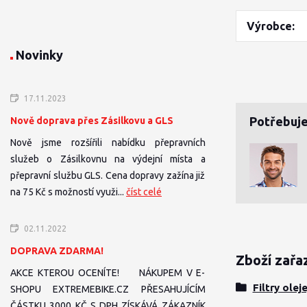
Výrobce
Novinky
17.11.2023
Potřebuje
Nově doprava přes Zásilkovu a GLS
Nově jsme rozšířili nabídku přepravních
služeb o Zásilkovnu na výdejní místa a
přepravní službu GLS. Cena dopravy zažína již
na 75 Kč s možností využi...
číst celé
02.11.2022
DOPRAVA ZDARMA!
Zboží zařa
AKCE KTEROU OCENÍTE! NÁKUPEM V E-
Filtry olej
SHOPU EXTREMEBIKE.CZ PŘESAHUJÍCÍM
ČÁSTKU 3000 KČ S DPH ZÍSKÁVÁ ZÁKAZNÍK