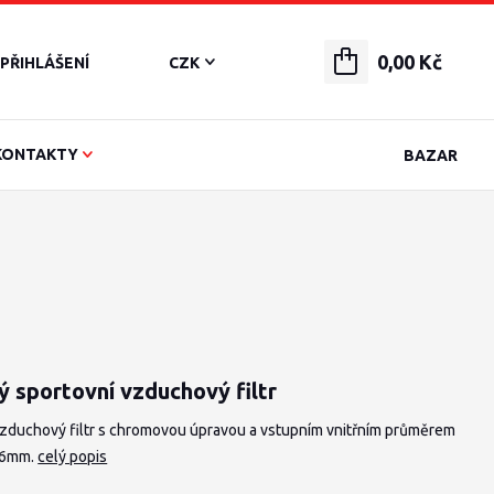
0,00 Kč
PŘIHLÁŠENÍ
CZK
KONTAKTY
BAZAR
ý sportovní vzduchový filtr
vzduchový filtr s chromovou úpravou a vstupním vnitřním průměrem
46mm.
celý popis