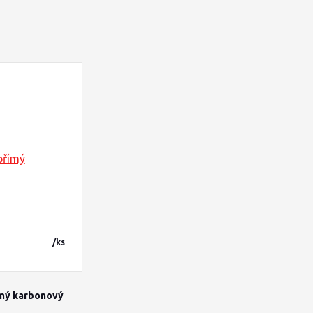
/
ks
ímý karbonový