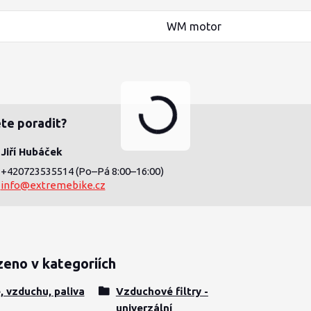
WM motor
te poradit?
Jiří Hubáček
+420723535514
(Po–Pá 8:00–16:00)
info@extremebike.cz
zeno v kategoriích
e, vzduchu, paliva
Vzduchové filtry -
univerzální