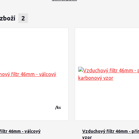
 zboží
2
/
ks
iltr 46mm - válcový
Vzduchový filtr 46mm - př
vzor