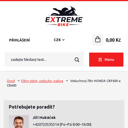
0,00 Kč
CZK
PŘIHLÁŠENÍ
Menu
Úvod
Filtry oleje, vzduchu, paliva
Vzduchový filtr HONDA CBF600 a
CB600
Potřebujete poradit?
Jiří Hubáček
+420723535514
(Po–Pá 8:00–16:00)