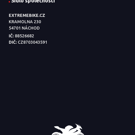
Sídlo společnosti
EXTREMEBIKE.CZ
KRAMOLNA 230
54701 NÁCHOD
IČ:
88526682
DIČ:
CZ8703043591