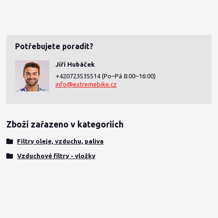
Potřebujete poradit?
Jiří Hubáček
+420723535514
(Po–Pá 8:00–16:00)
info@extremebike.cz
Zboží zařazeno v kategoriích
Filtry oleje, vzduchu, paliva
Vzduchové filtry - vložky