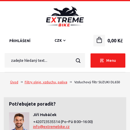
0,00 Kč
CZK
PŘIHLÁŠENÍ
Menu
Úvod
Filtry oleje, vzduchu, paliva
Vzduchový filtr SUZUKI DL650
Potřebujete poradit?
Jiří Hubáček
+420723535514
(Po–Pá 8:00–16:00)
info@extremebike.cz