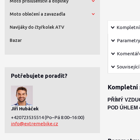
Moto příslušenství a doplňky
Moto oblečení a zavazadla
Navijáky do čtyřkolek ATV
Kompletní 
Bazar
Parametry
Komentář
Související
Potřebujete poradit?
Kompletní 
PŘÍMÝ VZDU
POD ÚHLEM 4
Jiří Hubáček
+420723535514
(Po–Pá 8:00–16:00)
info@extremebike.cz