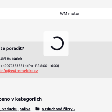
WM motor
te poradit?
Jiří Hubáček
+420723535514
(Po–Pá 8:00–16:00)
info@extremebike.cz
zeno v kategoriích
e, vzduchu, paliva
Vzduchové filtry -