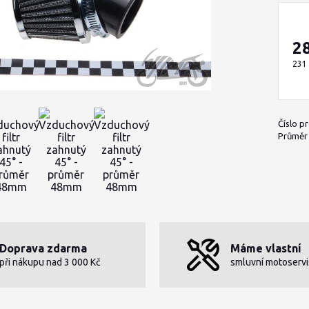
2
231
Číslo p
Průměr h
Doprava zdarma
Máme vlastní
při nákupu nad 3 000 Kč
smluvní motoservi