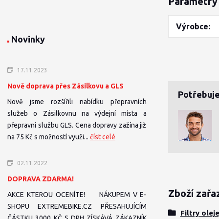
Parametry
Výrobce
Novinky
17.11.2023
Nově doprava přes Zásilkovu a GLS
Potřebuje
Nově jsme rozšířili nabídku přepravních
služeb o Zásilkovnu na výdejní místa a
přepravní službu GLS. Cena dopravy zažína již
na 75 Kč s možností využi...
číst celé
02.11.2022
DOPRAVA ZDARMA!
Zboží zařa
AKCE KTEROU OCENÍTE! NÁKUPEM V E-
SHOPU EXTREMEBIKE.CZ PŘESAHUJÍCÍM
Filtry olej
ČÁSTKU 3000 KČ S DPH ZÍSKÁVÁ ZÁKAZNÍK