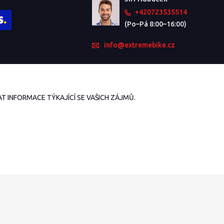
+420723535514
(Po–Pá 8:00–16:00)
info@extremebike.cz
 INFORMACE TÝKAJÍCÍ SE VAŠICH ZÁJMŮ.
Vytvořeno na
Eshop-rychle.cz