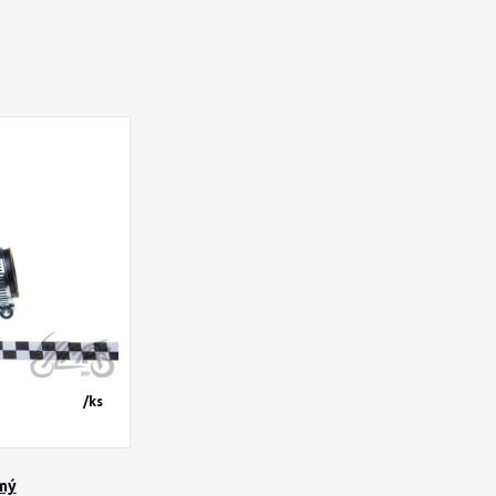
/
ks
ímý