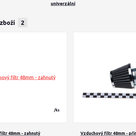
univerzální
 zboží
2
/
ks
iltr 48mm - zahnutý
Vzduchový filtr 48mm - př