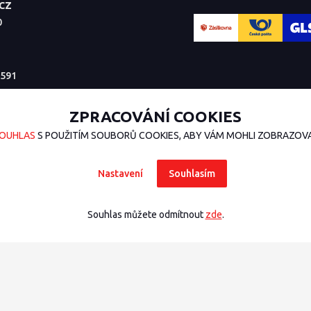
.CZ
0
591
ZPRACOVÁNÍ COOKIES
OUHLAS
S POUŽITÍM SOUBORŮ COOKIES, ABY VÁM MOHLI ZOBRAZOVAT
Nastavení
Souhlasím
Souhlas můžete odmítnout
zde
.
sign
nakódoval
OndřejDvořák.com
.