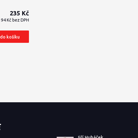
235 Kč
194 Kč
bez DPH
 do košíku
Jiří Hubáček