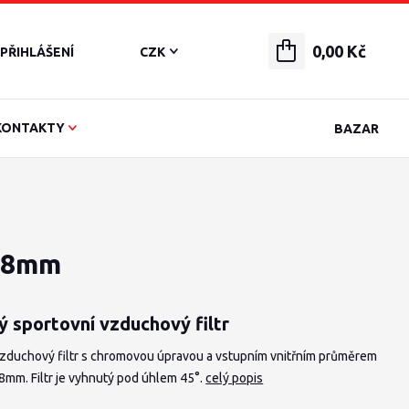
0,00 Kč
PŘIHLÁŠENÍ
CZK
KONTAKTY
BAZAR
 48mm
ý sportovní vzduchový filtr
vzduchový filtr s chromovou úpravou a vstupním vnitřním průměrem
8mm. Filtr je vyhnutý pod úhlem 45°.
celý popis