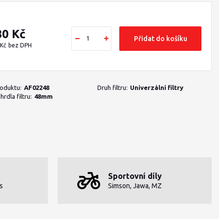
80 Kč
Přidat do košíku
 Kč
bez DPH
roduktu:
AF02248
Druh filtru:
Univerzální filtry
rdla filtru:
48mm
Sportovní díly
s
Simson, Jawa, MZ