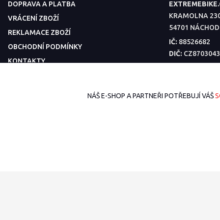
DOPRAVA A PLATBA
EXTREMEBIKE
KRAMOLNA 23
VRÁCENÍ ZBOŽÍ
54701 NÁCHOD
REKLAMACE ZBOŽÍ
IČ:
88526682
OBCHODNÍ PODMÍNKY
DIČ:
CZ8703043
KONTAKTY
POPTÁVKA DÍLŮ
KE STAŽENÍ
NÁŠ E-SHOP A PARTNEŘI POTŘEBUJÍ VÁŠ
S
BAZAR
2026 © ExtremeBike.cz – Všechna práva vyhrazena. Design od
EmpireDe