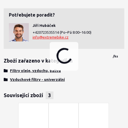
Potřebujete poradit?
Jiří Hubáček
+420723535514
(Po–Pá 8:00–16:00)
info@extremebike.cz
/
ks
Zboží zařazeno v kategoriích
Filtry oleje, vzduchu, paliva
Vzduchové filtry - univerzální
Související zboží
3