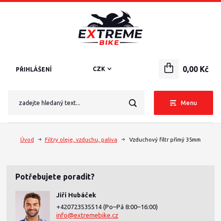
0,00 Kč
CZK
PŘIHLÁŠENÍ
Menu
Úvod
Filtry oleje, vzduchu, paliva
Vzduchový filtr přímý 35mm
Potřebujete poradit?
Jiří Hubáček
+420723535514
(Po–Pá 8:00–16:00)
info@extremebike.cz