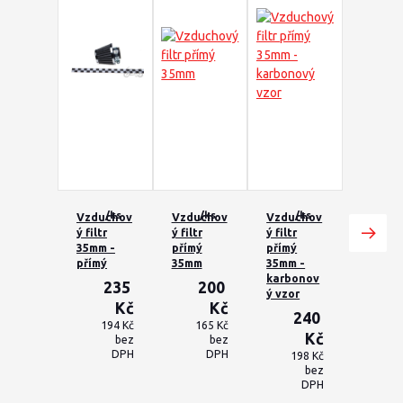
/
ks
/
ks
/
ks
Vzduchov
Vzduchov
Vzduchov
ý filtr
ý filtr
ý filtr
35mm -
přímý
přímý
přímý
35mm
35mm -
karbonov
235
200
ý vzor
Kč
Kč
240
194 Kč
165 Kč
Kč
bez
bez
DPH
DPH
198 Kč
bez
DPH