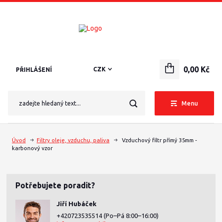
0,00 Kč
CZK
PŘIHLÁŠENÍ
Menu
Úvod
Filtry oleje, vzduchu, paliva
Vzduchový filtr přímý 35mm -
karbonový vzor
Potřebujete poradit?
Jiří Hubáček
+420723535514
(Po–Pá 8:00–16:00)