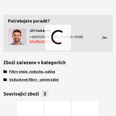
Potřebujete poradit?
Jiří Hubáček
+420723535514
(Po–Pá 8:00–16:00)
/
ks
info@extremebike.cz
Zboží zařazeno v kategoriích
Filtry oleje, vzduchu, paliva
Vzduchové filtry - univerzální
Související zboží
3